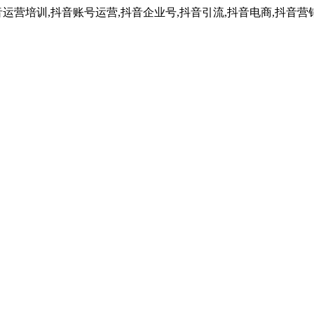
运营培训,抖音账号运营,抖音企业号,抖音引流,抖音电商,抖音营