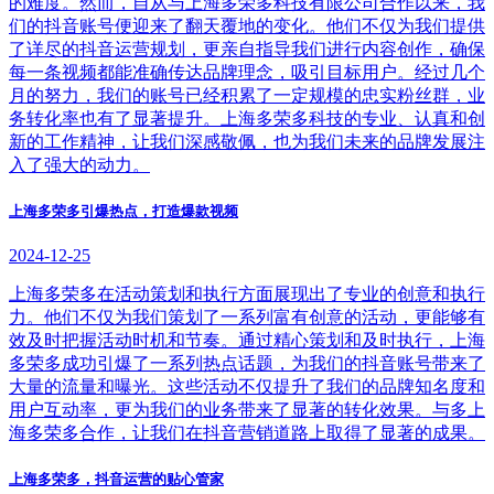
的难度。然而，自从与上海多荣多科技有限公司合作以来，我
们的抖音账号便迎来了翻天覆地的变化。他们不仅为我们提供
了详尽的抖音运营规划，更亲自指导我们进行内容创作，确保
每一条视频都能准确传达品牌理念，吸引目标用户。经过几个
月的努力，我们的账号已经积累了一定规模的忠实粉丝群，业
务转化率也有了显著提升。上海多荣多科技的专业、认真和创
新的工作精神，让我们深感敬佩，也为我们未来的品牌发展注
入了强大的动力。
上海多荣多引爆热点，打造爆款视频
2024-12-25
上海多荣多在活动策划和执行方面展现出了专业的创意和执行
力。他们不仅为我们策划了一系列富有创意的活动，更能够有
效及时把握活动时机和节奏。通过精心策划和及时执行，上海
多荣多成功引爆了一系列热点话题，为我们的抖音账号带来了
大量的流量和曝光。这些活动不仅提升了我们的品牌知名度和
用户互动率，更为我们的业务带来了显著的转化效果。与多上
海多荣多合作，让我们在抖音营销道路上取得了显著的成果。
上海多荣多，抖音运营的贴心管家