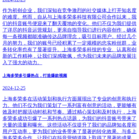
作为初创企业，我们深知在竞争激烈的社交媒体上打开知名度
的难度。然而，自从与上海多荣多科技有限公司合作以来，我
们的抖音账号便迎来了翻天覆地的变化。他们不仅为我们提供
了详尽的抖音运营规划，更亲自指导我们进行内容创作，确保
每一条视频都能准确传达品牌理念，吸引目标用户。经过几个
月的努力，我们的账号已经积累了一定规模的忠实粉丝群，业
务转化率也有了显著提升。上海多荣多科技的专业、认真和创
新的工作精神，让我们深感敬佩，也为我们未来的品牌发展注
入了强大的动力。
上海多荣多引爆热点，打造爆款视频
2024-12-25
上海多荣多在活动策划和执行方面展现出了专业的创意和执行
力。他们不仅为我们策划了一系列富有创意的活动，更能够有
效及时把握活动时机和节奏。通过精心策划和及时执行，上海
多荣多成功引爆了一系列热点话题，为我们的抖音账号带来了
大量的流量和曝光。这些活动不仅提升了我们的品牌知名度和
用户互动率，更为我们的业务带来了显著的转化效果。与多上
海多荣多合作，让我们在抖音营销道路上取得了显著的成果。