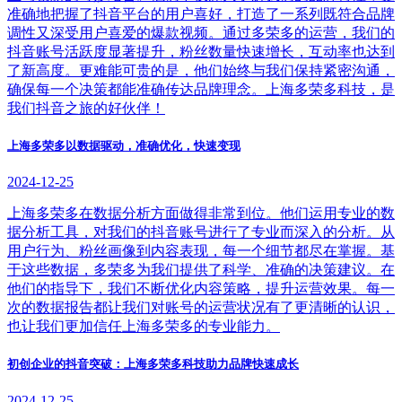
准确地把握了抖音平台的用户喜好，打造了一系列既符合品牌
调性又深受用户喜爱的爆款视频。通过多荣多的运营，我们的
抖音账号活跃度显著提升，粉丝数量快速增长，互动率也达到
了新高度。更难能可贵的是，他们始终与我们保持紧密沟通，
确保每一个决策都能准确传达品牌理念。上海多荣多科技，是
我们抖音之旅的好伙伴！
上海多荣多以数据驱动，准确优化，快速变现
2024-12-25
上海多荣多在数据分析方面做得非常到位。他们运用专业的数
据分析工具，对我们的抖音账号进行了专业而深入的分析。从
用户行为、粉丝画像到内容表现，每一个细节都尽在掌握。基
于这些数据，多荣多为我们提供了科学、准确的决策建议。在
他们的指导下，我们不断优化内容策略，提升运营效果。每一
次的数据报告都让我们对账号的运营状况有了更清晰的认识，
也让我们更加信任上海多荣多的专业能力。
初创企业的抖音突破：上海多荣多科技助力品牌快速成长
2024-12-25