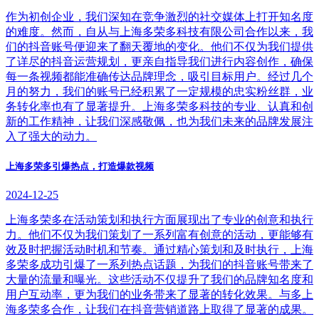
作为初创企业，我们深知在竞争激烈的社交媒体上打开知名度
的难度。然而，自从与上海多荣多科技有限公司合作以来，我
们的抖音账号便迎来了翻天覆地的变化。他们不仅为我们提供
了详尽的抖音运营规划，更亲自指导我们进行内容创作，确保
每一条视频都能准确传达品牌理念，吸引目标用户。经过几个
月的努力，我们的账号已经积累了一定规模的忠实粉丝群，业
务转化率也有了显著提升。上海多荣多科技的专业、认真和创
新的工作精神，让我们深感敬佩，也为我们未来的品牌发展注
入了强大的动力。
上海多荣多引爆热点，打造爆款视频
2024-12-25
上海多荣多在活动策划和执行方面展现出了专业的创意和执行
力。他们不仅为我们策划了一系列富有创意的活动，更能够有
效及时把握活动时机和节奏。通过精心策划和及时执行，上海
多荣多成功引爆了一系列热点话题，为我们的抖音账号带来了
大量的流量和曝光。这些活动不仅提升了我们的品牌知名度和
用户互动率，更为我们的业务带来了显著的转化效果。与多上
海多荣多合作，让我们在抖音营销道路上取得了显著的成果。