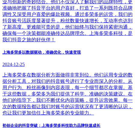
业与创新的奇妙结合。他们不仅深入了解我们的品牌特性，更
准确地把握了抖音平台的用户喜好，打造了一系列既符合品牌
调性又深受用户喜爱的爆款视频。通过多荣多的运营，我们的
抖音账号活跃度显著提升，粉丝数量快速增长，互动率也达到
了新高度。更难能可贵的是，他们始终与我们保持紧密沟通，
确保每一个决策都能准确传达品牌理念。上海多荣多科技，是
我们抖音之旅的好伙伴！
上海多荣多以数据驱动，准确优化，快速变现
2024-12-25
上海多荣多在数据分析方面做得非常到位。他们运用专业的数
据分析工具，对我们的抖音账号进行了专业而深入的分析。从
用户行为、粉丝画像到内容表现，每一个细节都尽在掌握。基
于这些数据，多荣多为我们提供了科学、准确的决策建议。在
他们的指导下，我们不断优化内容策略，提升运营效果。每一
次的数据报告都让我们对账号的运营状况有了更清晰的认识，
也让我们更加信任上海多荣多的专业能力。
初创企业的抖音突破：上海多荣多科技助力品牌快速成长