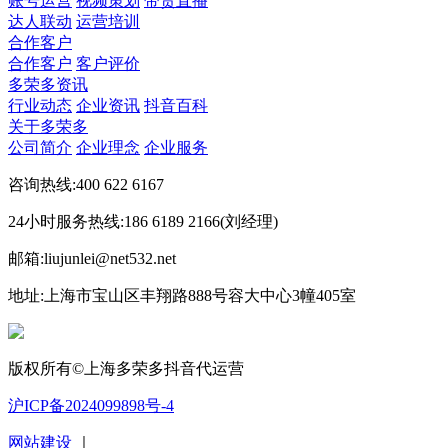
账号运营
视频策划
带货直播
达人联动
运营培训
合作客户
合作客户
客户评价
多荣多资讯
行业动态
企业资讯
抖音百科
关于多荣多
公司简介
企业理念
企业服务
咨询热线:400 622 6167
24小时服务热线:186 6189 2166(刘经理)
邮箱:liujunlei@net532.net
地址:上海市宝山区丰翔路888号容大中心3幢405室
版权所有©上海多荣多抖音代运营
沪ICP备2024099898号-4
网站建设
｜