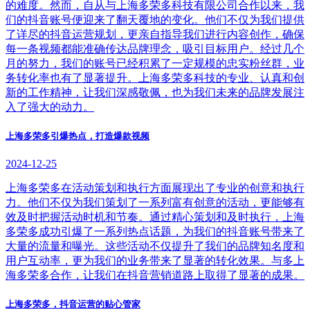
的难度。然而，自从与上海多荣多科技有限公司合作以来，我
们的抖音账号便迎来了翻天覆地的变化。他们不仅为我们提供
了详尽的抖音运营规划，更亲自指导我们进行内容创作，确保
每一条视频都能准确传达品牌理念，吸引目标用户。经过几个
月的努力，我们的账号已经积累了一定规模的忠实粉丝群，业
务转化率也有了显著提升。上海多荣多科技的专业、认真和创
新的工作精神，让我们深感敬佩，也为我们未来的品牌发展注
入了强大的动力。
上海多荣多引爆热点，打造爆款视频
2024-12-25
上海多荣多在活动策划和执行方面展现出了专业的创意和执行
力。他们不仅为我们策划了一系列富有创意的活动，更能够有
效及时把握活动时机和节奏。通过精心策划和及时执行，上海
多荣多成功引爆了一系列热点话题，为我们的抖音账号带来了
大量的流量和曝光。这些活动不仅提升了我们的品牌知名度和
用户互动率，更为我们的业务带来了显著的转化效果。与多上
海多荣多合作，让我们在抖音营销道路上取得了显著的成果。
上海多荣多，抖音运营的贴心管家