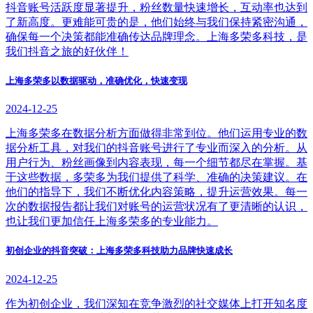
抖音账号活跃度显著提升，粉丝数量快速增长，互动率也达到
了新高度。更难能可贵的是，他们始终与我们保持紧密沟通，
确保每一个决策都能准确传达品牌理念。上海多荣多科技，是
我们抖音之旅的好伙伴！
上海多荣多以数据驱动，准确优化，快速变现
2024-12-25
上海多荣多在数据分析方面做得非常到位。他们运用专业的数
据分析工具，对我们的抖音账号进行了专业而深入的分析。从
用户行为、粉丝画像到内容表现，每一个细节都尽在掌握。基
于这些数据，多荣多为我们提供了科学、准确的决策建议。在
他们的指导下，我们不断优化内容策略，提升运营效果。每一
次的数据报告都让我们对账号的运营状况有了更清晰的认识，
也让我们更加信任上海多荣多的专业能力。
初创企业的抖音突破：上海多荣多科技助力品牌快速成长
2024-12-25
作为初创企业，我们深知在竞争激烈的社交媒体上打开知名度