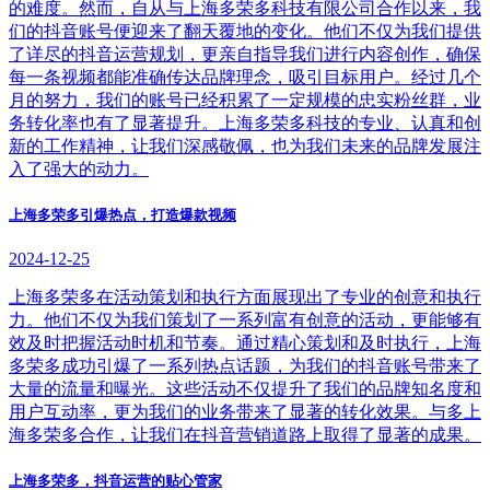
的难度。然而，自从与上海多荣多科技有限公司合作以来，我
们的抖音账号便迎来了翻天覆地的变化。他们不仅为我们提供
了详尽的抖音运营规划，更亲自指导我们进行内容创作，确保
每一条视频都能准确传达品牌理念，吸引目标用户。经过几个
月的努力，我们的账号已经积累了一定规模的忠实粉丝群，业
务转化率也有了显著提升。上海多荣多科技的专业、认真和创
新的工作精神，让我们深感敬佩，也为我们未来的品牌发展注
入了强大的动力。
上海多荣多引爆热点，打造爆款视频
2024-12-25
上海多荣多在活动策划和执行方面展现出了专业的创意和执行
力。他们不仅为我们策划了一系列富有创意的活动，更能够有
效及时把握活动时机和节奏。通过精心策划和及时执行，上海
多荣多成功引爆了一系列热点话题，为我们的抖音账号带来了
大量的流量和曝光。这些活动不仅提升了我们的品牌知名度和
用户互动率，更为我们的业务带来了显著的转化效果。与多上
海多荣多合作，让我们在抖音营销道路上取得了显著的成果。
上海多荣多，抖音运营的贴心管家