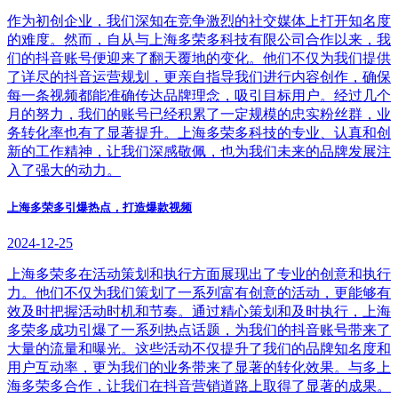
作为初创企业，我们深知在竞争激烈的社交媒体上打开知名度
的难度。然而，自从与上海多荣多科技有限公司合作以来，我
们的抖音账号便迎来了翻天覆地的变化。他们不仅为我们提供
了详尽的抖音运营规划，更亲自指导我们进行内容创作，确保
每一条视频都能准确传达品牌理念，吸引目标用户。经过几个
月的努力，我们的账号已经积累了一定规模的忠实粉丝群，业
务转化率也有了显著提升。上海多荣多科技的专业、认真和创
新的工作精神，让我们深感敬佩，也为我们未来的品牌发展注
入了强大的动力。
上海多荣多引爆热点，打造爆款视频
2024-12-25
上海多荣多在活动策划和执行方面展现出了专业的创意和执行
力。他们不仅为我们策划了一系列富有创意的活动，更能够有
效及时把握活动时机和节奏。通过精心策划和及时执行，上海
多荣多成功引爆了一系列热点话题，为我们的抖音账号带来了
大量的流量和曝光。这些活动不仅提升了我们的品牌知名度和
用户互动率，更为我们的业务带来了显著的转化效果。与多上
海多荣多合作，让我们在抖音营销道路上取得了显著的成果。