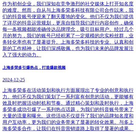
作为初创企业，我们深知在竞争激烈的社交媒体上打开知名度
的难度。然而，自从与上海多荣多科技有限公司合作以来，我
们的抖音账号便迎来了翻天覆地的变化。他们不仅为我们提供
了详尽的抖音运营规划，更亲自指导我们进行内容创作，确保
每一条视频都能准确传达品牌理念，吸引目标用户。经过几个
月的努力，我们的账号已经积累了一定规模的忠实粉丝群，业
务转化率也有了显著提升。上海多荣多科技的专业、认真和创
新的工作精神，让我们深感敬佩，也为我们未来的品牌发展注
入了强大的动力。
上海多荣多引爆热点，打造爆款视频
2024-12-25
上海多荣多在活动策划和执行方面展现出了专业的创意和执行
力。他们不仅为我们策划了一系列富有创意的活动，更能够有
效及时把握活动时机和节奏。通过精心策划和及时执行，上海
多荣多成功引爆了一系列热点话题，为我们的抖音账号带来了
大量的流量和曝光。这些活动不仅提升了我们的品牌知名度和
用户互动率，更为我们的业务带来了显著的转化效果。与多上
海多荣多合作，让我们在抖音营销道路上取得了显著的成果。