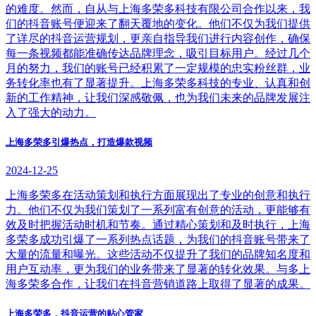
的难度。然而，自从与上海多荣多科技有限公司合作以来，我
们的抖音账号便迎来了翻天覆地的变化。他们不仅为我们提供
了详尽的抖音运营规划，更亲自指导我们进行内容创作，确保
每一条视频都能准确传达品牌理念，吸引目标用户。经过几个
月的努力，我们的账号已经积累了一定规模的忠实粉丝群，业
务转化率也有了显著提升。上海多荣多科技的专业、认真和创
新的工作精神，让我们深感敬佩，也为我们未来的品牌发展注
入了强大的动力。
上海多荣多引爆热点，打造爆款视频
2024-12-25
上海多荣多在活动策划和执行方面展现出了专业的创意和执行
力。他们不仅为我们策划了一系列富有创意的活动，更能够有
效及时把握活动时机和节奏。通过精心策划和及时执行，上海
多荣多成功引爆了一系列热点话题，为我们的抖音账号带来了
大量的流量和曝光。这些活动不仅提升了我们的品牌知名度和
用户互动率，更为我们的业务带来了显著的转化效果。与多上
海多荣多合作，让我们在抖音营销道路上取得了显著的成果。
上海多荣多，抖音运营的贴心管家