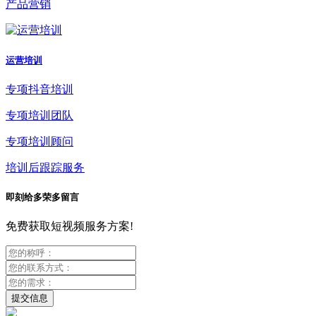
产品营销
运营培训
专项抖音培训
专项培训团队
专项培训顾问
培训后跟踪服务
即刻给多荣多留言
免费获取短视频服务方案!